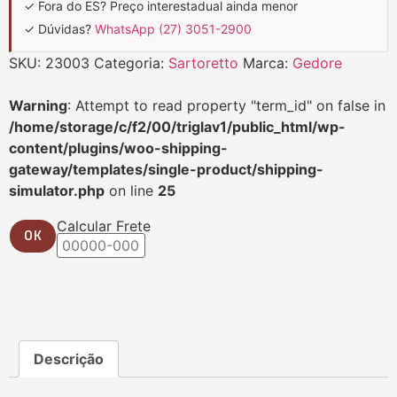
✓ Fora do ES? Preço interestadual ainda menor
✓ Dúvidas?
WhatsApp (27) 3051-2900
SKU:
23003
Categoria:
Sartoretto
Marca:
Gedore
Warning
: Attempt to read property "term_id" on false in
/home/storage/c/f2/00/triglav1/public_html/wp-
content/plugins/woo-shipping-
gateway/templates/single-product/shipping-
simulator.php
on line
25
Calcular Frete
OK
Descrição