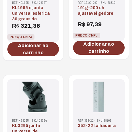
REF KB1995 · SKU 23027
REF 191G-200 · SKU 28312
kb1995 e junta
191g-200 ch
universal esferica
ajustavel gedore
30 graus de
R$
97,39
R$
321,38
PREÇO CNPJ
PREÇO CNPJ
Adicionar ao
Adicionar ao
carrinho
carrinho
REF KB3295 · SKU 23024
REF 352-22 · SKU 38105
kb3295 junta
352-22 talhadeira
universal de