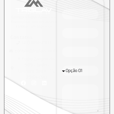
Nome:
Conheça a Triglav. Ajudamos a
descomplicar suas demandas e
Telefone:
a crescer com segurança.
Contatos
(27) 3051-2900
E-mail:
contato@triglav.com.br
R. Pedro Zangrande,
Selecione:
989 - Jardim
Limoeiro, Serra - ES,
29164-020
Sua mensagem: