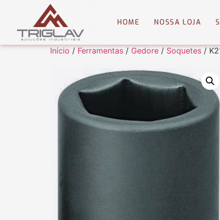
HOME
NOSSA LOJA
Início
/
Ferramentas
/
Gedore
/
Soquetes
/ K2