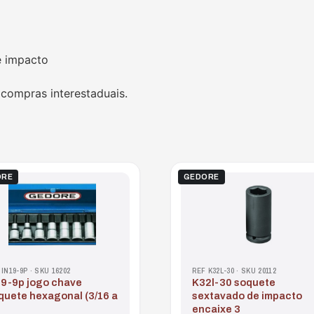
e impacto
 compras interestaduais.
ORE
GEDORE
 IN19-9P · SKU 16202
REF K32L-30 · SKU 20112
k32l-30 soquete
quete hexagonal (3/16 a
sextavado de impacto
encaixe 3