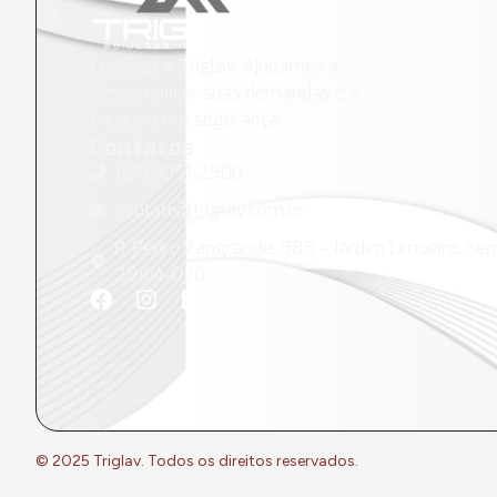
Conheça a Triglav. Ajudamos a
descomplicar suas demandas e a
crescer com segurança.
Contatos
(27) 3051-2900
contato@triglav.com.br
R. Pedro Zangrande, 989 - Jardim Limoeiro, Serr
29164-020
© 2025 Triglav. Todos os direitos reservados.