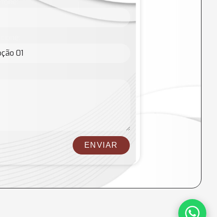
fone:
cione:
ENVIAR