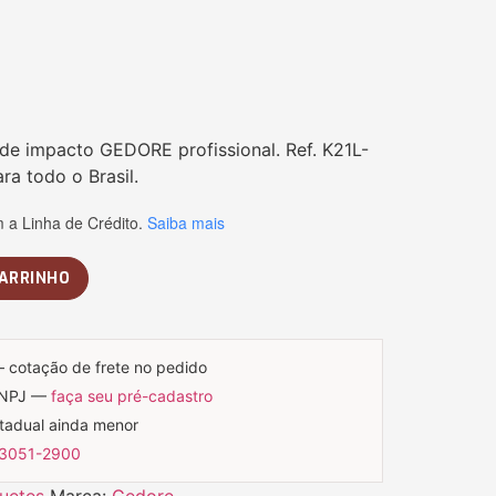
de impacto GEDORE profissional. Ref. K21L-
ara todo o Brasil.
a Linha de Crédito.
Saiba mais
CARRINHO
— cotação de frete no pedido
CNPJ —
faça seu pré-cadastro
stadual ainda menor
 3051-2900
uetes
Marca:
Gedore