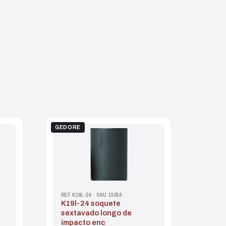
GEDORE
REF K19L-24 · SKU 15918
k19l-24 soquete
sextavado longo de
impacto enc