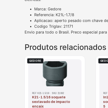
Marca: Gedore
Referencia: K21L-1.7/8
Aplicacao: aperto pesado com chave d
Codigo Triglav: 21171
Envio para todo o Brasil. Preco especial para
Produtos relacionados
GEDORE
GED
REF K21-1.5/16 · SKU 21062
REF
k21-1.5/16 soquete
in19-9p jogo chave
sextavado de impacto
so
encaix
5