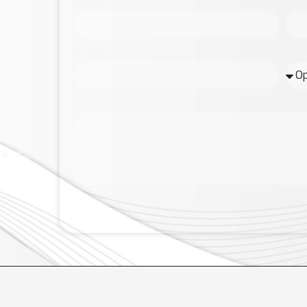
Nome:
Tele
E-mail:
Sele
Sua mensagem:
a - ES,