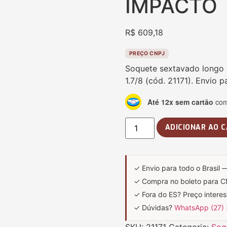
IMPACTO
R$
609,18
PREÇO CNPJ
Soquete sextavado longo 
1.7/8 (cód. 21171). Envio p
Até 12x sem cartão
com 
ADICIONAR AO 
✓ Envio para todo o Brasil 
✓ Compra no boleto para 
✓ Fora do ES? Preço intere
✓ Dúvidas?
WhatsApp (27)
SKU:
21171
Categoria:
Soq