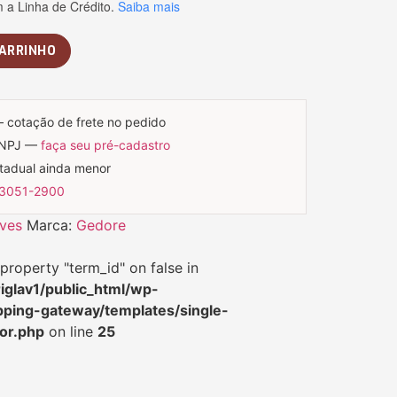
a Linha de Crédito.
Saiba mais
CARRINHO
— cotação de frete no pedido
CNPJ —
faça seu pré-cadastro
stadual ainda menor
 3051-2900
ves
Marca:
Gedore
property "term_id" on false in
iglav1/public_html/wp-
pping-gateway/templates/single-
or.php
on line
25