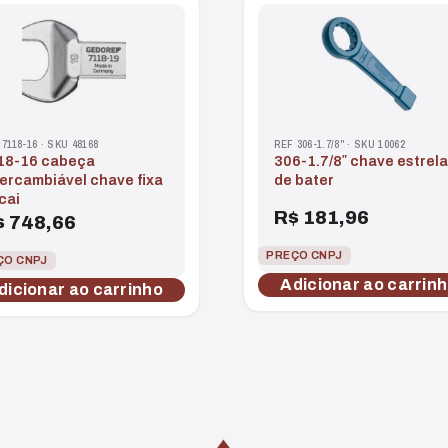
 7118-16 · SKU 48168
REF 306-1.7/8" · SKU 10062
306-1.7/8″ chave estrela
tercambiável chave fixa
de bater
cai
R$
181,96
$
748,66
PREÇO CNPJ
ÇO CNPJ
Adicionar ao carrin
dicionar ao carrinho