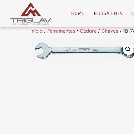
HOME
NOSSA LOJA
Início
/
Ferramentas
/
Gedore
/
Chaves
/ 1B-