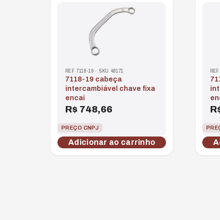
REF 7118-19 · SKU 48171
REF
7118-19 cabeça
7118-16 cabeça
intercambiável chave fixa
in
encai
en
R$
748,66
R
PREÇO CNPJ
PRE
Adicionar ao carrinho
A