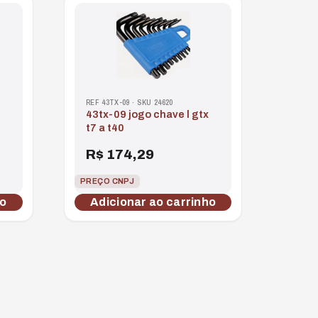
REF 43TX-09 · SKU 24620
43tx-09 jogo chave l gtx
t7 a t40
R$
174,29
PREÇO CNPJ
ho
Adicionar ao carrinho