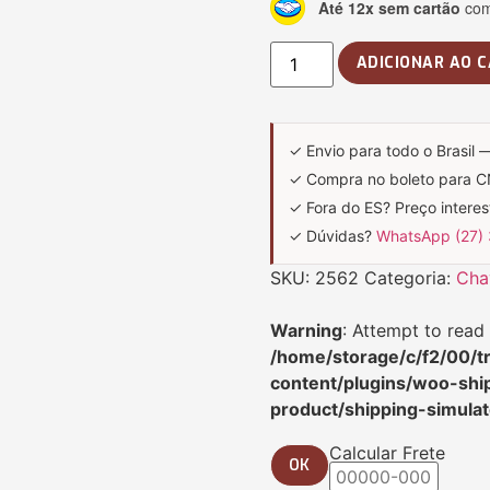
Até 12x sem cartão
com 
ADICIONAR AO 
✓ Envio para todo o Brasil 
✓ Compra no boleto para 
✓ Fora do ES? Preço intere
✓ Dúvidas?
WhatsApp (27)
SKU:
2562
Categoria:
Cha
Warning
: Attempt to read 
/home/storage/c/f2/00/tr
content/plugins/woo-shi
product/shipping-simulat
Calcular Frete
OK