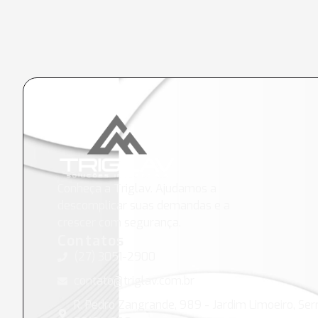
Conheça a Triglav. Ajudamos a
descomplicar suas demandas e a
crescer com segurança.
Contatos
(27) 3051-2900
contato@triglav.com.br
R. Pedro Zangrande, 989 - Jardim Limoeiro, Serr