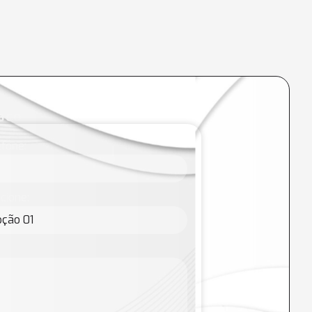
sco
fone:
cione: