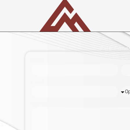
Fale Cono
Nome:
Tele
E-mail:
Sele
Sua mensagem:
a - ES,